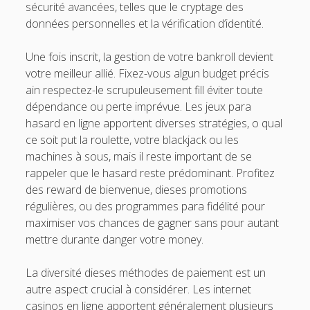
sécurité avancées, telles que le cryptage des
données personnelles et la vérification d’identité.
Une fois inscrit, la gestion de votre bankroll devient
votre meilleur allié. Fixez-vous algun budget précis
ain respectez-le scrupuleusement fill éviter toute
dépendance ou perte imprévue. Les jeux para
hasard en ligne apportent diverses stratégies, o qual
ce soit put la roulette, votre blackjack ou les
machines à sous, mais il reste important de se
rappeler que le hasard reste prédominant. Profitez
des reward de bienvenue, dieses promotions
régulières, ou des programmes para fidélité pour
maximiser vos chances de gagner sans pour autant
mettre durante danger votre money.
La diversité dieses méthodes de paiement est un
autre aspect crucial à considérer. Les internet
casinos en ligne apportent généralement plusieurs