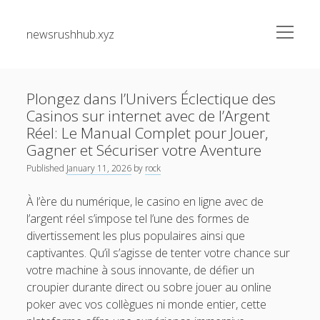
open
newsrushhub.xyz
menu
Sidebar
Search
Search
Plongez dans l’Univers Éclectique des
Casinos sur internet avec de l’Argent
Recent Posts
Réel: Le Manual Complet pour Jouer,
Gagner et Sécuriser votre Aventure
Ultimate Casino Games Gambling Guide: Strategies,
Published
January 11, 2026
by
rock
Ideas, and Secrets to be able to Maximize Your Wins plus
Enjoy the Casino Experience
À l’ère du numérique, le casino en ligne avec de
l’argent réel s’impose tel l’une des formes de
Unlocking the Secrets regarding Slot Games Gambling:
divertissement les plus populaires ainsi que
Strategies, Tips, and Tricks to Triumph Big and Have got
Fun
captivantes. Qu’il s’agisse de tenter votre chance sur
votre machine à sous innovante, de défier un
MATH TUTORING 數學補習全新學習策略：從 HONG KONG
croupier durante direct ou sobre jouer au online
香港、TAIWAN 台灣到 SINGAPORE 新加坡掌握數學邏輯、提
poker avec vos collègues ni monde entier, cette
升解題能力、建立學習自信與迎接未來挑戰的完整指南