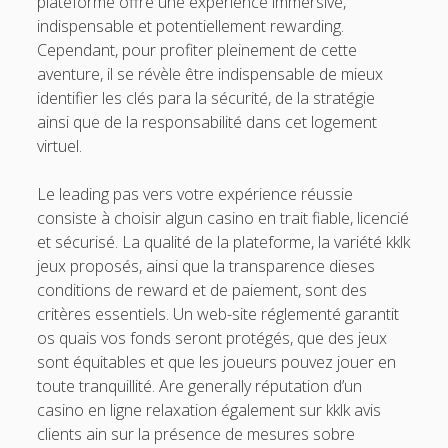
plateforme offre une expérience immersive,
CHINESE COURSES 中文課程深度指南：從 HONG KONG 香
indispensable et potentiellement rewarding.
港、TAIWAN 台灣到 SINGAPORE 新加坡探索高效語言學習、
Cependant, pour profiter pleinement de cette
實用中文能力與多元文化交流的全新旅程
aventure, il se révèle être indispensable de mieux
identifier les clés para la sécurité, de la stratégie
ENGLISH COURSES 英文課程全新學習藍圖：從 HONG
ainsi que de la responsabilité dans cet logement
KONG 香港、TAIWAN 台灣到 SINGAPORE 新加坡掌握流利英
virtuel.
文、跨文化交流與未來職涯優勢的深度指南
Le leading pas vers votre expérience réussie
Blogroll/Sidebar
consiste à choisir algun casino en trait fiable, licencié
et sécurisé. La qualité de la plateforme, la variété kklk
slot gacor
jeux proposés, ainsi que la transparence dieses
conditions de reward et de paiement, sont des
интим киев
critères essentiels. Un web-site réglementé garantit
os quais vos fonds seront protégés, que des jeux
casinot
sont équitables et que les joueurs pouvez jouer en
uk licensed casino sites
toute tranquillité. Are generally réputation d’un
casino en ligne relaxation également sur kklk avis
https://usaglobality.com/
clients ain sur la présence de mesures sobre