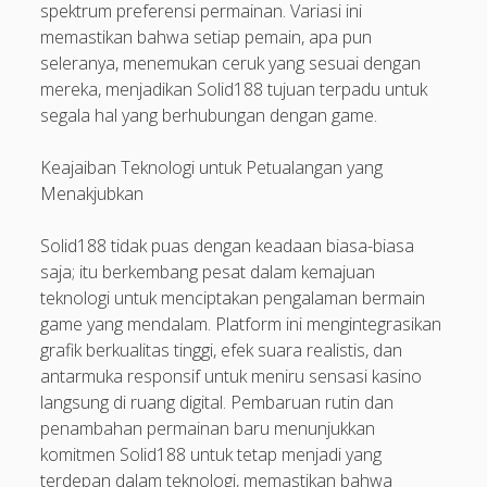
https://usaglobality.com/
spektrum preferensi permainan. Variasi ini
memastikan bahwa setiap pemain, apa pun
seleranya, menemukan ceruk yang sesuai dengan
mereka, menjadikan Solid188 tujuan terpadu untuk
segala hal yang berhubungan dengan game.
Keajaiban Teknologi untuk Petualangan yang
Menakjubkan
Solid188 tidak puas dengan keadaan biasa-biasa
saja; itu berkembang pesat dalam kemajuan
teknologi untuk menciptakan pengalaman bermain
game yang mendalam. Platform ini mengintegrasikan
grafik berkualitas tinggi, efek suara realistis, dan
antarmuka responsif untuk meniru sensasi kasino
langsung di ruang digital. Pembaruan rutin dan
penambahan permainan baru menunjukkan
komitmen Solid188 untuk tetap menjadi yang
terdepan dalam teknologi, memastikan bahwa