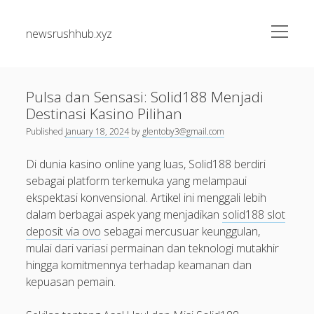
open
newsrushhub.xyz
menu
Sidebar
Search
Search
Pulsa dan Sensasi: Solid188 Menjadi
Destinasi Kasino Pilihan
Recent Posts
Published
January 18, 2024
by
glentoby3@gmail.com
Residential Junk Removal Dallas: The Complete Guide to
Di dunia kasino online yang luas, Solid188 berdiri
Creating Cleaner Homes, Removing Unwanted Items, and
sebagai platform terkemuka yang melampaui
Restoring Valuable Living Space with Professional Help
ekspektasi konvensional. Artikel ini menggali lebih
dalam berbagai aspek yang menjadikan
solid188 slot
Automobile Paint Damage Alternatives: The Complete
deposit via ovo
sebagai mercusuar keunggulan,
Professional Instructions on Understanding External
Damage, Restoring Your Vehicle Finish, Protecting against
mulai dari variasi permainan dan teknologi mutakhir
Future Problems, and Protecting Your Vehicle Investment
hingga komitmennya terhadap keamanan dan
kepuasan pemain.
Vehicle Respray Masterclass: Everything required to Know
About Restoring Vehicle Paintwork, Improving