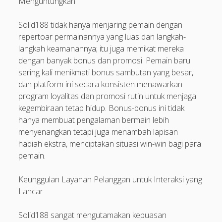
Menguntungkan
Solid188 tidak hanya menjaring pemain dengan
repertoar permainannya yang luas dan langkah-
langkah keamanannya; itu juga memikat mereka
dengan banyak bonus dan promosi. Pemain baru
sering kali menikmati bonus sambutan yang besar,
dan platform ini secara konsisten menawarkan
program loyalitas dan promosi rutin untuk menjaga
kegembiraan tetap hidup. Bonus-bonus ini tidak
hanya membuat pengalaman bermain lebih
menyenangkan tetapi juga menambah lapisan
hadiah ekstra, menciptakan situasi win-win bagi para
pemain.
Keunggulan Layanan Pelanggan untuk Interaksi yang
Lancar
Solid188 sangat mengutamakan kepuasan